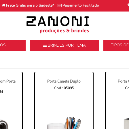
Frete Grátis para o Sudeste*
Pagamento Facilitado
TOS
TIPOS D
BRINDES POR TEMA
s
com Porta
Porta Caneta Duplo
Porta 
Cod.: 05095
Co
64