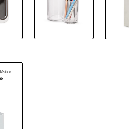
lástico
85