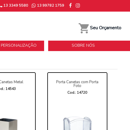
13 3349 5580
13 99782 1759
Seu Orçamento
E PERSONALIZAÇÃO
SOBRE NÓS
Canetas Metal
Porta Canetas com Porta
Foto
d.: 14543
Cod.: 14720