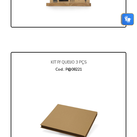
KIT P/ QUEIJO 3 PÇS
Cod.: P@08221