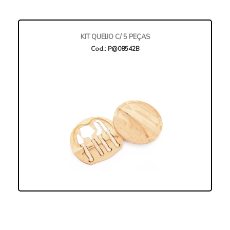
KIT QUEIJO C/ 5 PEÇAS
Cod.: P@08542B